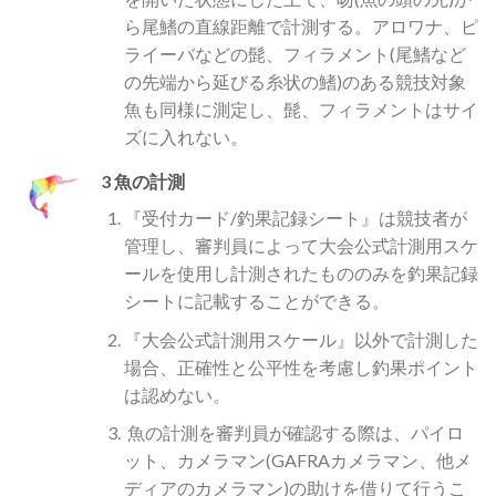
ら尾鰭の直線距離で計測する。アロワナ、ピ
ライーバなどの髭、フィラメント(尾鰭など
の先端から延びる糸状の鰭)のある競技対象
魚も同様に測定し、髭、フィラメントはサイ
ズに入れない。
3 魚の計測
『受付カード/釣果記録シート』は競技者が
管理し、審判員によって大会公式計測用スケ
ールを使用し計測されたもののみを釣果記録
シートに記載することができる。
『大会公式計測用スケール』以外で計測した
場合、正確性と公平性を考慮し釣果ポイント
は認めない。
魚の計測を審判員が確認する際は、パイロ
ット、カメラマン(GAFRAカメラマン、他メ
ディアのカメラマン)の助けを借りて行うこ