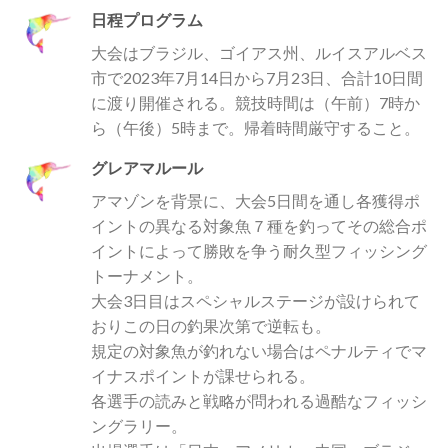
日程プログラム
大会はブラジル、ゴイアス州、ルイスアルベス
市で2023年7月14日から7月23日、合計10日間
に渡り開催される。競技時間は（午前）7時か
ら（午後）5時まで。帰着時間厳守すること。
グレアマルール
アマゾンを背景に、大会5日間を通し各獲得ポ
イントの異なる対象魚７種を釣ってその総合ポ
イントによって勝敗を争う耐久型フィッシング
トーナメント。
大会3日目はスペシャルステージが設けられて
おりこの日の釣果次第で逆転も。
規定の対象魚が釣れない場合はペナルティでマ
イナスポイントが課せられる。
各選手の読みと戦略が問われる過酷なフィッシ
ングラリー。