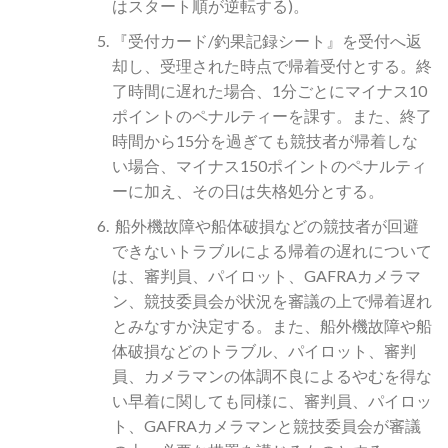
はスタート順が逆転する)。
『受付カード/釣果記録シート』を受付へ返
却し、受理された時点で帰着受付とする。終
了時間に遅れた場合、1分ごとにマイナス10
ポイントのペナルティーを課す。また、終了
時間から15分を過ぎても競技者が帰着しな
い場合、マイナス150ポイントのペナルティ
ーに加え、その日は失格処分とする。
船外機故障や船体破損などの競技者が回避
できないトラブルによる帰着の遅れについて
は、審判員、パイロット、GAFRAカメラマ
ン、競技委員会が状況を審議の上で帰着遅れ
とみなすか決定する。また、船外機故障や船
体破損などのトラブル、パイロット、審判
員、カメラマンの体調不良によるやむを得な
い早着に関しても同様に、審判員、パイロッ
ト、GAFRAカメラマンと競技委員会が審議