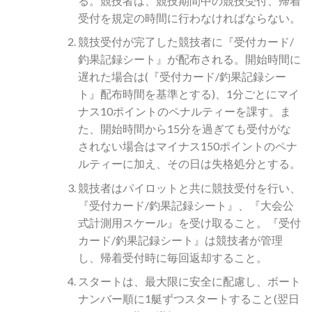
る。競技者は、競技期間中の競技受付、帰着
受付を規定の時間に行わなければならない。
競技受付が完了した競技者に『受付カード/
釣果記録シート』が配布される。開始時間に
遅れた場合は(『受付カード/釣果記録シー
ト』配布時間を基準とする)、1分ごとにマイ
ナス10ポイントのペナルティーを課す。ま
た、開始時間から15分を過ぎても受付がな
されない場合はマイナス150ポイントのペナ
ルティーに加え、その日は失格処分とする。
競技者はパイロットと共に競技受付を行い、
『受付カード/釣果記録シート』、『大会公
式計測用スケール』を受け取ること。『受付
カード/釣果記録シート』は競技者が管理
し、帰着受付時に毎回返却すること。
スタートは、最大限に安全に配慮し、ボート
ナンバー順に1艇ずつスタートすること(翌日