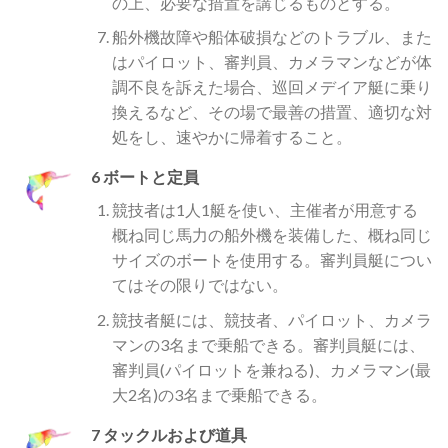
の上、必要な措置を講じるものとする。
船外機故障や船体破損などのトラブル、また
はパイロット、審判員、カメラマンなどが体
調不良を訴えた場合、巡回メデイア艇に乗り
換えるなど、その場で最善の措置、適切な対
処をし、速やかに帰着すること。
6 ボートと定員
競技者は1人1艇を使い、主催者が用意する
概ね同じ馬力の船外機を装備した、概ね同じ
サイズのボートを使用する。審判員艇につい
てはその限りではない。
競技者艇には、競技者、パイロット、カメラ
マンの3名まで乗船できる。審判員艇には、
審判員(パイロットを兼ねる)、カメラマン(最
大2名)の3名まで乗船できる。
7 タックルおよび道具