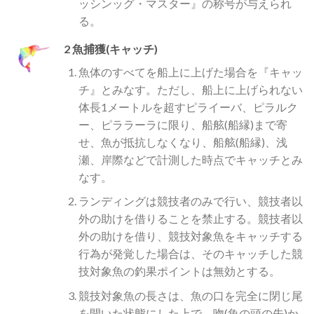
ッシンッグ・マスター』の称号が与えられ
る。
2 魚捕獲(キャッチ)
魚体のすべてを船上に上げた場合を『キャッ
チ』とみなす。ただし、船上に上げられない
体長1メートルを超すピライーバ、ピラルク
ー、ピララーラに限り、船舷(船縁)まで寄
せ、魚が抵抗しなくなり、船舷(船縁)、浅
瀬、岸際などで計測した時点でキャッチとみ
なす。
ランディングは競技者のみで行い、競技者以
外の助けを借りることを禁止する。競技者以
外の助けを借り、競技対象魚をキャッチする
行為が発覚した場合は、そのキャッチした競
技対象魚の釣果ポイントは無効とする。
競技対象魚の長さは、魚の口を完全に閉じ尾
を開いた状態にした上で、吻(魚の頭の先)か