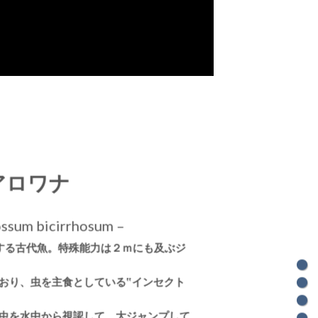
アロワナ
ssum bicirrhosum –
する古代魚。特殊能力は２ｍにも及ぶジ
おり、虫を主食としている‟インセクト
虫を水中から視認して、大ジャンプして