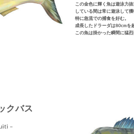
この金色に輝く魚は遊泳力抜
している間は常に遊泳して獲
特に急流での捕食を好む。
成長したドラーダは80cmを
この魚は掛かった瞬間に猛烈
ックバス
uiti –