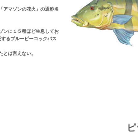
「アマゾンの花火」の通称名
ゾンに１５種ほど生息してお
長するブルーピーコックバス
たとは言えない。
ピ