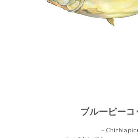
ブルーピーコ
– Chichla piq