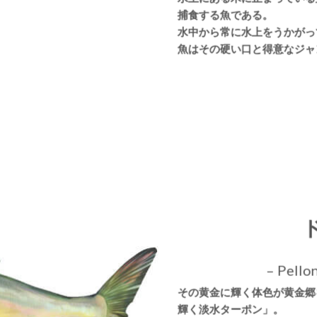
捕食する魚である。
水中から常に水上をうかがっ
魚はその硬い口と得意なジャ
– Pello
その黄金に輝く体色が黄金郷
輝く淡水ターポン」。